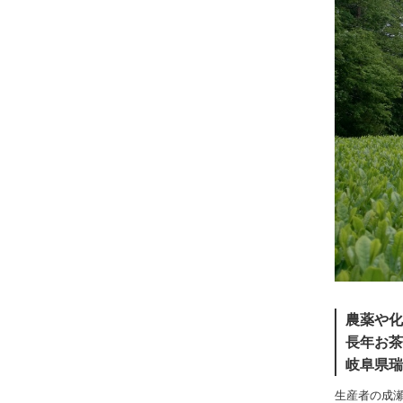
農薬や化
長年お茶
岐阜県瑞
生産者の成