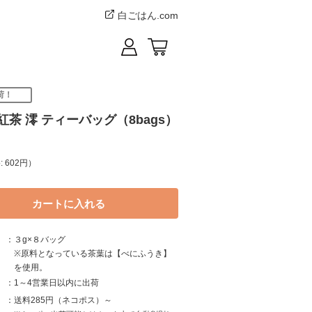
白ごはん.com
荷！
紅茶 澪 ティーバッグ（8bags）
 602円）
３g×８バッグ
※原料となっている茶葉は【べにふうき】
を使用。
1～4営業日以内に出荷
送料285円（ネコポス）～