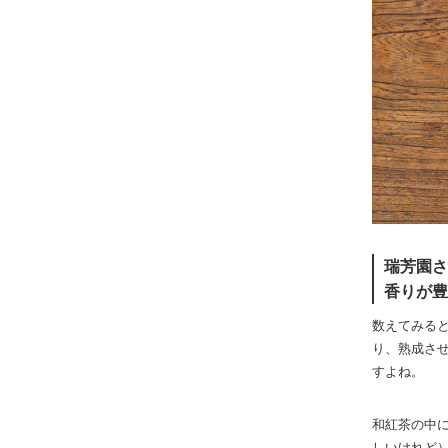
瑞芳園さ
香りが豊
数えてみる
り、熟成さ
すよね。
和紅茶の中
しいけれど