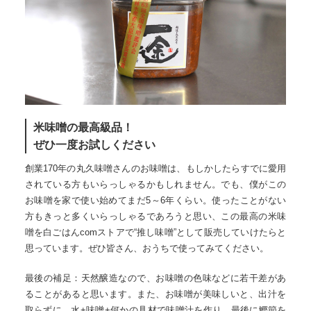
米味噌の最高級品！
ぜひ一度お試しください
創業170年の丸久味噌さんのお味噌は、もしかしたらすでに愛用
されている方もいらっしゃるかもしれません。でも、僕がこの
お味噌を家で使い始めてまだ5～6年くらい。使ったことがない
方もきっと多くいらっしゃるであろうと思い、この最高の米味
噌を白ごはんcomストアで“推し味噌”として販売していけたらと
思っています。ぜひ皆さん、おうちで使ってみてください。
最後の補足：天然醸造なので、お味噌の色味などに若干差があ
ることがあると思います。また、お味噌が美味しいと、出汁を
取らずに、水+味噌+何かの具材で味噌汁を作り、最後に鰹節を