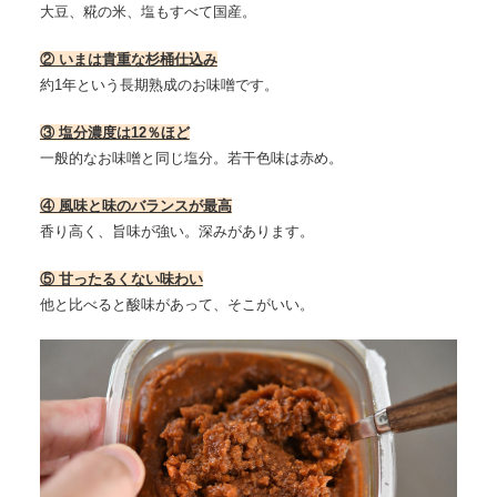
大豆、糀の米、塩もすべて国産。
② いまは貴重な杉桶仕込み
約1年という長期熟成のお味噌です。
③ 塩分濃度は12％ほど
一般的なお味噌と同じ塩分。若干色味は赤め。
④ 風味と味のバランスが最高
香り高く、旨味が強い。深みがあります。
⑤ 甘ったるくない味わい
他と比べると酸味があって、そこがいい。