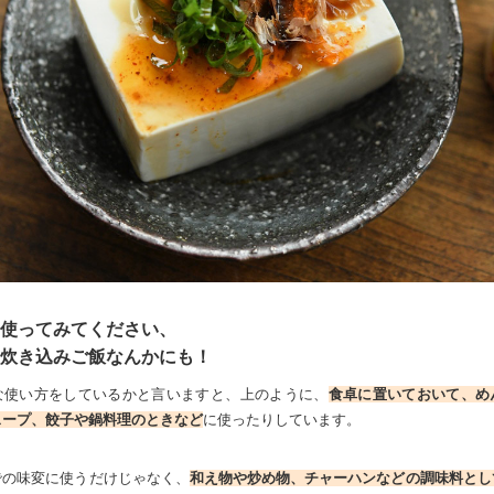
使ってみてください、
炊き込みご飯なんかにも！
な使い方をしているかと言いますと、上のように、
食卓に置いておいて、め
スープ、餃子や鍋料理のときなど
に使ったりしています。
での味変に使うだけじゃなく、
和え物や炒め物、チャーハンなどの調味料とし