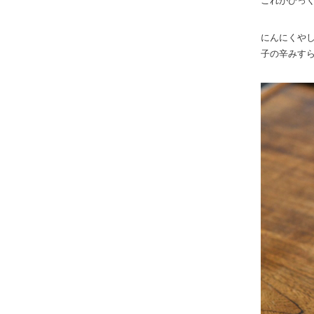
これがびっ
にんにくや
子の辛みす