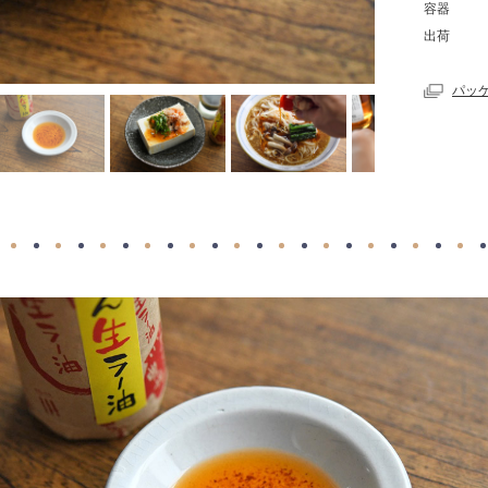
容器
出荷
パッ