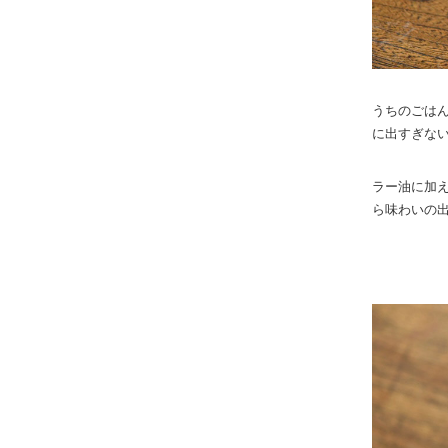
うちのごは
に出すぎな
ラー油に加
ら味わいの